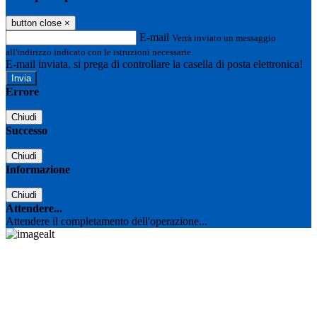
button close
×
E-mail
Verrà inviato un messaggio
all'indirizzo indicato con le istruzioni necessarie.
E-mail inviata, si prega di controllare la casella di posta elettronica!
Errore
Chiudi
Successo
Chiudi
Informazione
Chiudi
Attendere...
Attendere il completamento dell'operazione...