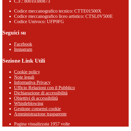
C.F.: 80010380873
Codice meccanografico tecnico: CTTE01500X
Codice meccanografico liceo artistico: CTSL0V500E
Codice Univoco: UFP9FG
Seguici su
Facebook
Instagram
Sezione Link Utili
Cookie policy
Note legali
Informativa Privacy
Ufficio Relazioni con il Pubblico
Dichiarazione di accessibilità
Obiettivi di accessibilità
Whistleblowing
Gestione consensi cookie
Amministrazione trasparente
Pagina visualizzata
1957
volte