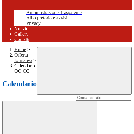
Amministrazione Trasparente
Albo pretorio e avvisi
Privacy
Notizie
Gallery
Contatti
Home
>
Offerta
formativa
>
Calendario
OO.CC.
Calendario
Campo di ricerca per le pagine del sito