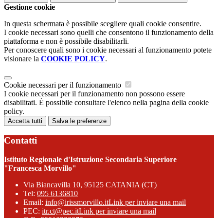
Gestione cookie
In questa schermata è possibile scegliere quali cookie consentire.
I cookie necessari sono quelli che consentono il funzionamento della
piattaforma e non è possibile disabilitarli.
Per conoscere quali sono i cookie necessari al funzionamento potete
visionare la
COOKIE POLICY
.
Cookie necessari per il funzionamento
I cookie necessari per il funzionamento non possono essere
disabilitati. È possibile consultare l'elenco nella pagina della cookie
policy.
Accetta tutti
Salva le preferenze
Contatti
Istituto Regionale d'Istruzione Secondaria Superiore
"Francesca Morvillo"
Via Biancavilla 10, 95125 CATANIA (CT)
Tel:
095 6136810
Email:
info@irissmorvillo.it
Link per inviare una mail
PEC:
itr.ct@pec.it
Link per inviare una mail