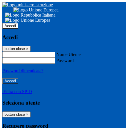
Accedi
Accedi
button close
×
Nome Utente
Password
Password dimenticata?
-
Entra con SPID
Seleziona utente
button close
×
Recupero password