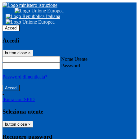
Accedi
Accedi
button close
×
Nome Utente
Password
Password dimenticata?
-
Entra con SPID
Seleziona utente
button close
×
Recupero password