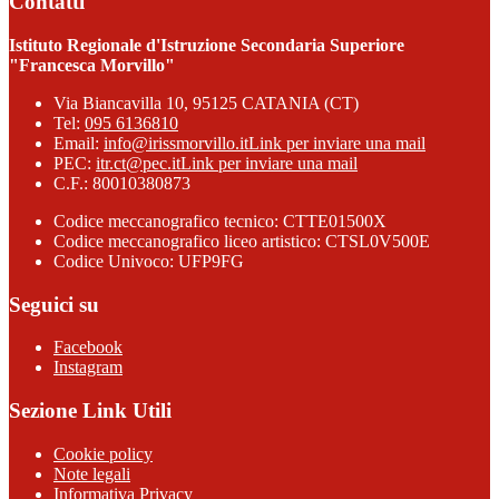
Contatti
Istituto Regionale d'Istruzione Secondaria Superiore
"Francesca Morvillo"
Via Biancavilla 10, 95125 CATANIA (CT)
Tel:
095 6136810
Email:
info@irissmorvillo.it
Link per inviare una mail
PEC:
itr.ct@pec.it
Link per inviare una mail
C.F.: 80010380873
Codice meccanografico tecnico: CTTE01500X
Codice meccanografico liceo artistico: CTSL0V500E
Codice Univoco: UFP9FG
Seguici su
Facebook
Instagram
Sezione Link Utili
Cookie policy
Note legali
Informativa Privacy