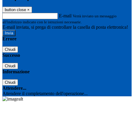
button close
×
E-mail
Verrà inviato un messaggio
all'indirizzo indicato con le istruzioni necessarie.
E-mail inviata, si prega di controllare la casella di posta elettronica!
Errore
Chiudi
Successo
Chiudi
Informazione
Chiudi
Attendere...
Attendere il completamento dell'operazione...