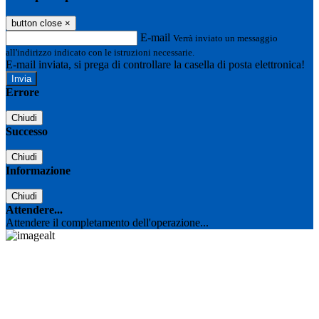
button close
×
E-mail
Verrà inviato un messaggio
all'indirizzo indicato con le istruzioni necessarie.
E-mail inviata, si prega di controllare la casella di posta elettronica!
Errore
Chiudi
Successo
Chiudi
Informazione
Chiudi
Attendere...
Attendere il completamento dell'operazione...