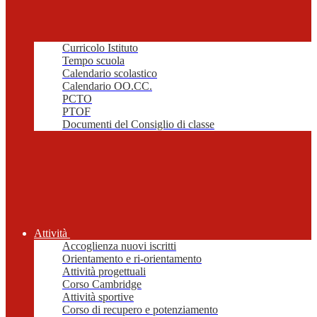
Curricolo Istituto
Tempo scuola
Calendario scolastico
Calendario OO.CC.
PCTO
PTOF
Documenti del Consiglio di classe
Attività
Accoglienza nuovi iscritti
Orientamento e ri-orientamento
Attività progettuali
Corso Cambridge
Attività sportive
Corso di recupero e potenziamento