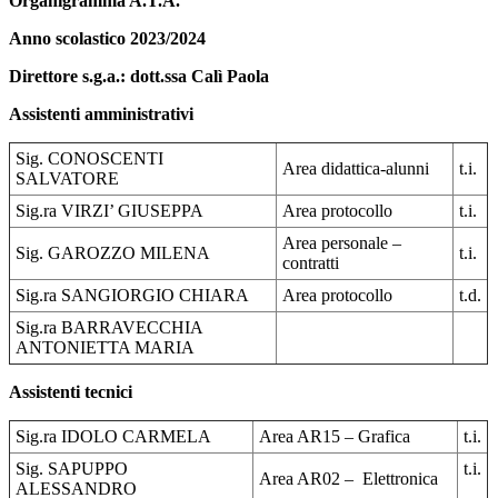
Organigramma A.T.A.
Anno scolastico 2023/2024
Direttore s.g.a.:
dott.ssa Calì Paola
Assistenti amministrativi
Sig. CONOSCENTI
Area didattica-alunni
t.i.
SALVATORE
Sig.ra VIRZI’ GIUSEPPA
Area protocollo
t.i.
Area personale –
Sig. GAROZZO MILENA
t.i.
contratti
Sig.ra SANGIORGIO CHIARA
Area protocollo
t.d.
Sig.ra BARRAVECCHIA
ANTONIETTA MARIA
Assistenti tecnici
Sig.ra IDOLO CARMELA
Area AR15 – Grafica
t.i.
Sig. SAPUPPO
t.i.
Area AR02 – Elettronica
ALESSANDRO