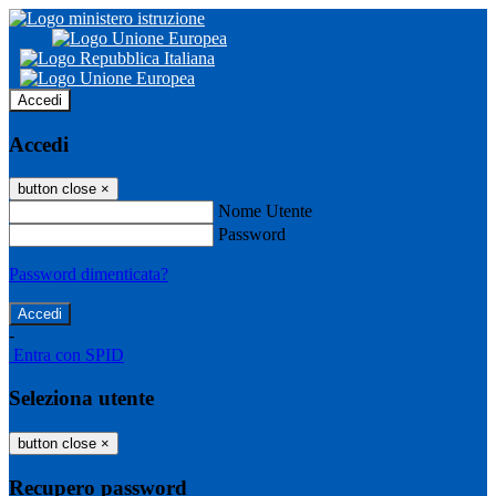
Accedi
Accedi
button close
×
Nome Utente
Password
Password dimenticata?
-
Entra con SPID
Seleziona utente
button close
×
Recupero password