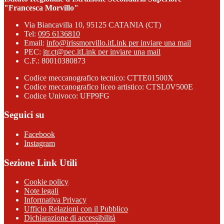
"Francesca Morvillo"
Via Biancavilla 10, 95125 CATANIA (CT)
Tel:
095 6136810
Email:
info@irissmorvillo.it
Link per inviare una mail
PEC:
itr.ct@pec.it
Link per inviare una mail
C.F.: 80010380873
Codice meccanografico tecnico: CTTE01500X
Codice meccanografico liceo artistico: CTSL0V500E
Codice Univoco: UFP9FG
Seguici su
Facebook
Instagram
Sezione Link Utili
Cookie policy
Note legali
Informativa Privacy
Ufficio Relazioni con il Pubblico
Dichiarazione di accessibilità