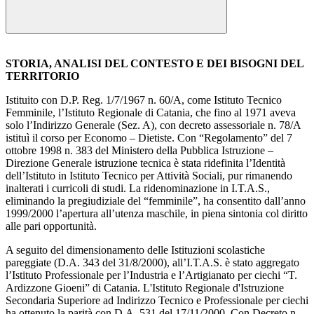
STORIA, ANALISI DEL CONTESTO E DEI BISOGNI DEL
TERRITORIO
Istituito con D.P. Reg. 1/7/1967 n. 60/A, come Istituto Tecnico
Femminile, l’Istituto Regionale di Catania, che fino al 1971 aveva
solo l’Indirizzo Generale (Sez. A), con decreto assessoriale n. 78/A
istituì il corso per Economo – Dietiste. Con “Regolamento” del 7
ottobre 1998 n. 383 del Ministero della Pubblica Istruzione –
Direzione Generale istruzione tecnica è stata ridefinita l’Identità
dell’Istituto in Istituto Tecnico per Attività Sociali, pur rimanendo
inalterati i curricoli di studi. La ridenominazione in I.T.A.S.,
eliminando la pregiudiziale del “femminile”, ha consentito dall’anno
1999/2000 l’apertura all’utenza maschile, in piena sintonia col diritto
alle pari opportunità.
A seguito del dimensionamento delle Istituzioni scolastiche
pareggiate (D.A. 343 del 31/8/2000), all’I.T.A.S. è stato aggregato
l’Istituto Professionale per l’Industria e l’Artigianato per ciechi “T.
Ardizzone Gioeni” di Catania. L'Istituto Regionale d'Istruzione
Secondaria Superiore ad Indirizzo Tecnico e Professionale per ciechi
ha ottenuto la parità con D.A. 531 del 17/11/2000. Con Decreto n.