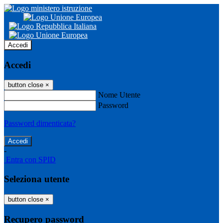
Accedi
Accedi
button close
×
Nome Utente
Password
Password dimenticata?
-
Entra con SPID
Seleziona utente
button close
×
Recupero password