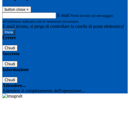
button close
×
E-mail
Verrà inviato un messaggio
all'indirizzo indicato con le istruzioni necessarie.
E-mail inviata, si prega di controllare la casella di posta elettronica!
Errore
Chiudi
Successo
Chiudi
Informazione
Chiudi
Attendere...
Attendere il completamento dell'operazione...