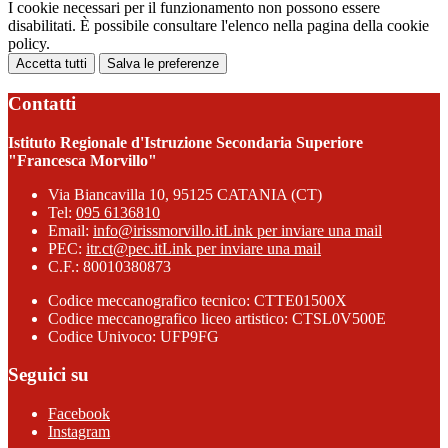
I cookie necessari per il funzionamento non possono essere
disabilitati. È possibile consultare l'elenco nella pagina della cookie
policy.
Accetta tutti
Salva le preferenze
Contatti
Istituto Regionale d'Istruzione Secondaria Superiore
"Francesca Morvillo"
Via Biancavilla 10, 95125 CATANIA (CT)
Tel:
095 6136810
Email:
info@irissmorvillo.it
Link per inviare una mail
PEC:
itr.ct@pec.it
Link per inviare una mail
C.F.: 80010380873
Codice meccanografico tecnico: CTTE01500X
Codice meccanografico liceo artistico: CTSL0V500E
Codice Univoco: UFP9FG
Seguici su
Facebook
Instagram