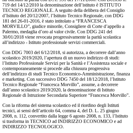
719 del 14/12/2010 la denominazione dell’istituto è ISTITUTO
TECNICO REGIONALE. A seguito della delibera del Consiglio
d’Istituto del 20/12/2007, l’Istituto Tecnico Regionale, con DDG
181 del 26-01-2016, è stato intitolato a “FRANCESCA
MORVILLO”, giudice minorile, Consigliere di Corte d’appello a
Palermo, medaglia d’oro al valor civile. Con DDG 241 del
30/01/2018 viene revocata progressivamente la parità scolastica
all’indirizzo - Istituto professionale servizi commerciali.
Con DDG 7003 del 6/12/2018, si autorizza, a decorrere dall’anno
scolastico 2019/2020, l’apertura di un nuovo indirizzo di studi:
l’Istituto Professionale Servizi per la Sanità e l’Assistenza sociale e
contemporaneamente si procede alla chiusura progressiva
dell’indirizzo di studi Tecnico Economico-Amministrazione, finanza
e marketing. Con successivo DDG 7450 del 18/12/2018, l’Istituto
Tecnico Regionale “Francesca Morvillo”, assume, a decorrere
dall’anno scolastico 2019/2020, la denominazione di Istituto
Regionale di Istruzione Secondaria Superiore “Francesca Morvillo”.
Con la riforma del sistema scolastico ed il riordino degli Istituti
tecnici, ai sensi dell’articolo 64, comma 4, del D. L. 25 giugno
2008, n. 112, convertito dalla legge 6 agosto 2008, n. 133, l’Istituto
si trasforma in TECNICO ad INDIRIZZO ECONOMICO e ad
INDIRIZZO TECNOLOGICO.