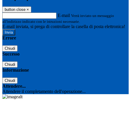
button close
×
E-mail
Verrà inviato un messaggio
all'indirizzo indicato con le istruzioni necessarie.
E-mail inviata, si prega di controllare la casella di posta elettronica!
Errore
Chiudi
Successo
Chiudi
Informazione
Chiudi
Attendere...
Attendere il completamento dell'operazione...