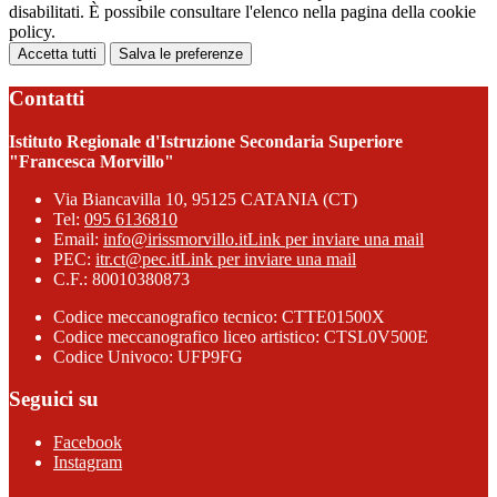
disabilitati. È possibile consultare l'elenco nella pagina della cookie
policy.
Accetta tutti
Salva le preferenze
Contatti
Istituto Regionale d'Istruzione Secondaria Superiore
"Francesca Morvillo"
Via Biancavilla 10, 95125 CATANIA (CT)
Tel:
095 6136810
Email:
info@irissmorvillo.it
Link per inviare una mail
PEC:
itr.ct@pec.it
Link per inviare una mail
C.F.: 80010380873
Codice meccanografico tecnico: CTTE01500X
Codice meccanografico liceo artistico: CTSL0V500E
Codice Univoco: UFP9FG
Seguici su
Facebook
Instagram