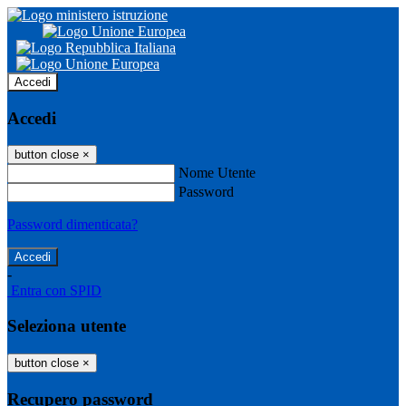
Accedi
Accedi
button close
×
Nome Utente
Password
Password dimenticata?
-
Entra con SPID
Seleziona utente
button close
×
Recupero password