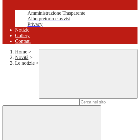
Amministrazione Trasparente
Albo pretorio e avvisi
Privacy
Notizie
Gallery
Contatti
Home
>
Novità
>
Le notizie
>
Campo di ricerca per le pagine del sito