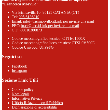
"Francesca Morvillo"
Via Biancavilla 10, 95125 CATANIA (CT)
Tel:
095 6136810
Email:
info@irissmorvillo.it
Link per inviare una mail
PEC:
itr.ct@pec.it
Link per inviare una mail
C.F.: 80010380873
Codice meccanografico tecnico: CTTE01500X
Codice meccanografico liceo artistico: CTSL0V500E
Codice Univoco: UFP9FG
Seguici su
Facebook
Instagram
Sezione Link Utili
Cookie policy
Note legali
Informativa Privacy
Ufficio Relazioni con il Pubblico
Dichiarazione di accessibilità