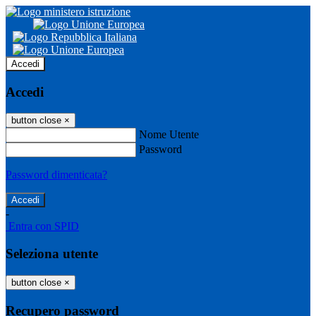
Accedi
Accedi
button close
×
Nome Utente
Password
Password dimenticata?
-
Entra con SPID
Seleziona utente
button close
×
Recupero password