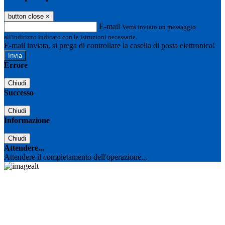
button close
×
E-mail
Verrà inviato un messaggio
all'indirizzo indicato con le istruzioni necessarie.
E-mail inviata, si prega di controllare la casella di posta elettronica!
Errore
Chiudi
Successo
Chiudi
Informazione
Chiudi
Attendere...
Attendere il completamento dell'operazione...