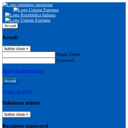
Accedi
Accedi
button close
×
Nome Utente
Password
Password dimenticata?
-
Entra con SPID
Seleziona utente
button close
×
Recupero password