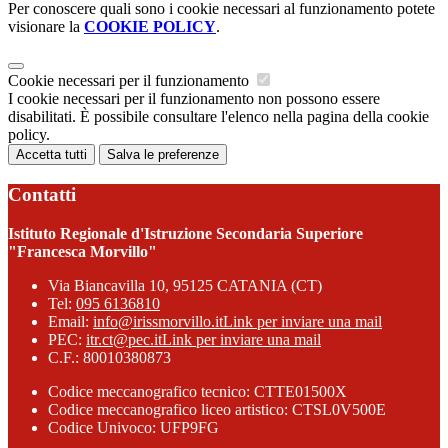
Per conoscere quali sono i cookie necessari al funzionamento potete
visionare la
COOKIE POLICY
.
Cookie necessari per il funzionamento
I cookie necessari per il funzionamento non possono essere
disabilitati. È possibile consultare l'elenco nella pagina della cookie
policy.
Accetta tutti
Salva le preferenze
Contatti
Istituto Regionale d'Istruzione Secondaria Superiore
"Francesca Morvillo"
Via Biancavilla 10, 95125 CATANIA (CT)
Tel:
095 6136810
Email:
info@irissmorvillo.it
Link per inviare una mail
PEC:
itr.ct@pec.it
Link per inviare una mail
C.F.: 80010380873
Codice meccanografico tecnico: CTTE01500X
Codice meccanografico liceo artistico: CTSL0V500E
Codice Univoco: UFP9FG