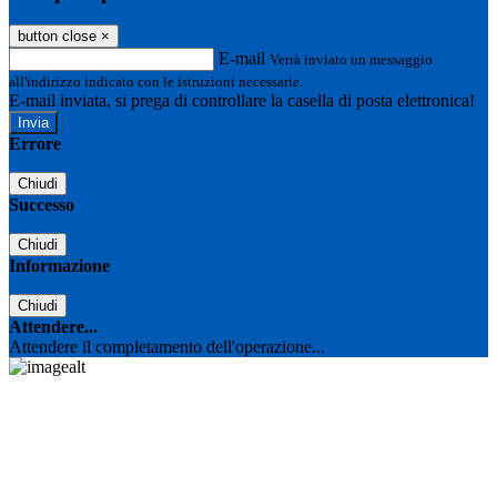
button close
×
E-mail
Verrà inviato un messaggio
all'indirizzo indicato con le istruzioni necessarie.
E-mail inviata, si prega di controllare la casella di posta elettronica!
Errore
Chiudi
Successo
Chiudi
Informazione
Chiudi
Attendere...
Attendere il completamento dell'operazione...