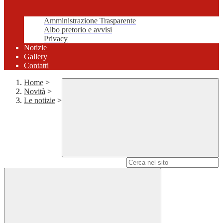
Amministrazione Trasparente
Albo pretorio e avvisi
Privacy
Notizie
Gallery
Contatti
Home
>
Novità
>
Le notizie
>
Campo di ricerca per le pagine del sito