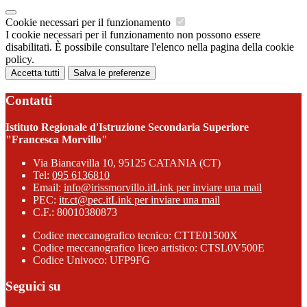
Cookie necessari per il funzionamento
I cookie necessari per il funzionamento non possono essere
disabilitati. È possibile consultare l'elenco nella pagina della cookie
policy.
Accetta tutti
Salva le preferenze
Contatti
Istituto Regionale d'Istruzione Secondaria Superiore
"Francesca Morvillo"
Via Biancavilla 10, 95125 CATANIA (CT)
Tel:
095 6136810
Email:
info@irissmorvillo.it
Link per inviare una mail
PEC:
itr.ct@pec.it
Link per inviare una mail
C.F.: 80010380873
Codice meccanografico tecnico: CTTE01500X
Codice meccanografico liceo artistico: CTSL0V500E
Codice Univoco: UFP9FG
Seguici su