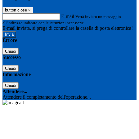
button close
×
E-mail
Verrà inviato un messaggio
all'indirizzo indicato con le istruzioni necessarie.
E-mail inviata, si prega di controllare la casella di posta elettronica!
Errore
Chiudi
Successo
Chiudi
Informazione
Chiudi
Attendere...
Attendere il completamento dell'operazione...