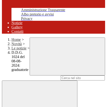
Amministrazione Trasparente
Albo pretorio e avvisi
Privacy
Notizie
Gallery
Contatti
Home
>
Novità
>
Le notizie
>
D.D.G.
1024 del
08-08-
2024:
graduatorie
Campo di ricerca per le pagine del sito