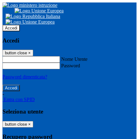
Accedi
Accedi
button close
×
Nome Utente
Password
Password dimenticata?
-
Entra con SPID
Seleziona utente
button close
×
Recupero password