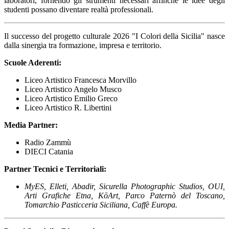
laboratori, fornendo gli strumenti necessari affinché le idee degli
studenti possano diventare realtà professionali.
Il successo del progetto culturale 2026 "I Colori della Sicilia" nasce
dalla sinergia tra formazione, impresa e territorio.
Scuole Aderenti:
Liceo Artistico Francesca Morvillo
Liceo Artistico Angelo Musco
Liceo Artistico Emilio Greco
Liceo Artistico R. Libertini
Media Partner:
Radio Zammù
DIECI Catania
Partner Tecnici e Territoriali:
MyES, Elleti, Abadir, Sicurella Photographic Studios, OUI,
Arti Grafiche Etna, KōArt, Parco Paternò del Toscano,
Tomarchio Pasticceria Siciliana, Caffè Europa.