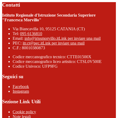
Contatti
Istituto Regionale d'Istruzione Secondaria Superiore
"Francesca Morvillo"
Via Biancavilla 10, 95125 CATANIA (CT)
Tel:
095 6136810
Email:
info@irissmorvillo.it
Link per inviare una mail
PEC:
itr.ct@pec.it
Link per inviare una mail
C.F.: 80010380873
Codice meccanografico tecnico: CTTE01500X
Codice meccanografico liceo artistico: CTSL0V500E
Codice Univoco: UFP9FG
Seguici su
Facebook
Instagram
Sezione Link Utili
Cookie policy
Note legali