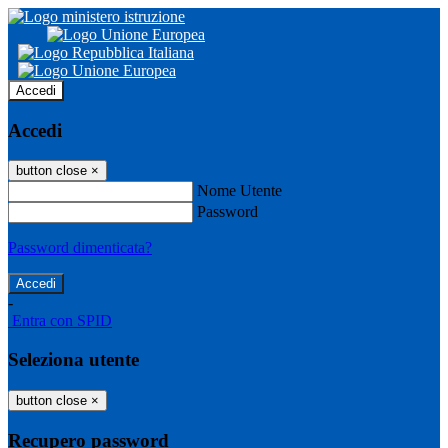
Accedi
Accedi
button close
×
Nome Utente
Password
Password dimenticata?
-
Entra con SPID
Seleziona utente
button close
×
Recupero password