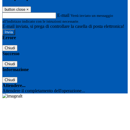
button close
×
E-mail
Verrà inviato un messaggio
all'indirizzo indicato con le istruzioni necessarie.
E-mail inviata, si prega di controllare la casella di posta elettronica!
Errore
Chiudi
Successo
Chiudi
Informazione
Chiudi
Attendere...
Attendere il completamento dell'operazione...