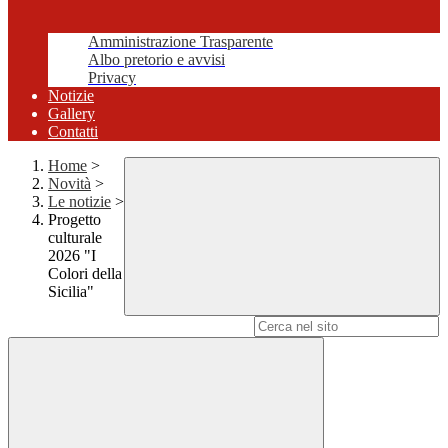
Amministrazione Trasparente
Albo pretorio e avvisi
Privacy
Notizie
Gallery
Contatti
Home
>
Novità
>
Le notizie
>
Progetto
culturale
2026 "I
Colori della
Sicilia"
Campo di ricerca per le pagine del sito