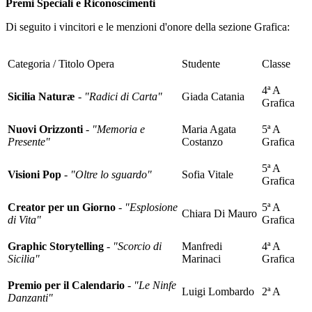
Premi Speciali e Riconoscimenti
Di seguito i vincitori e le menzioni d'onore della sezione Grafica:
Categoria / Titolo Opera
Studente
Classe
4ª A
Sicilia Naturæ
-
"Radici di Carta"
Giada Catania
Grafica
Nuovi Orizzonti
-
"Memoria e
Maria Agata
5ª A
Presente"
Costanzo
Grafica
5ª A
Visioni Pop
-
"Oltre lo sguardo"
Sofia Vitale
Grafica
Creator per un Giorno
-
"Esplosione
5ª A
Chiara Di Mauro
di Vita"
Grafica
Graphic Storytelling
- "Scorcio di
Manfredi
4ª A
Sicilia"
Marinaci
Grafica
Premio per il Calendario
-
"Le Ninfe
Luigi Lombardo
2ª A
Danzanti"