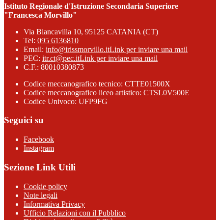
Istituto Regionale d'Istruzione Secondaria Superiore
"Francesca Morvillo"
Via Biancavilla 10, 95125 CATANIA (CT)
Tel:
095 6136810
Email:
info@irissmorvillo.it
Link per inviare una mail
PEC:
itr.ct@pec.it
Link per inviare una mail
C.F.: 80010380873
Codice meccanografico tecnico: CTTE01500X
Codice meccanografico liceo artistico: CTSL0V500E
Codice Univoco: UFP9FG
Seguici su
Facebook
Instagram
Sezione Link Utili
Cookie policy
Note legali
Informativa Privacy
Ufficio Relazioni con il Pubblico