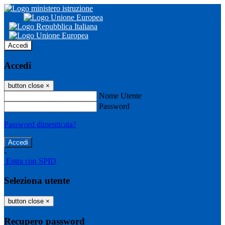
Accedi
Accedi
button close
×
Nome Utente
Password
Password dimenticata?
-
Entra con SPID
Seleziona utente
button close
×
Recupero password