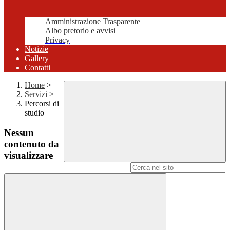
Amministrazione Trasparente
Albo pretorio e avvisi
Privacy
Notizie
Gallery
Contatti
Home
>
Servizi
>
Percorsi di
studio
Nessun
contenuto da
visualizzare
Campo di ricerca per le pagine del sito