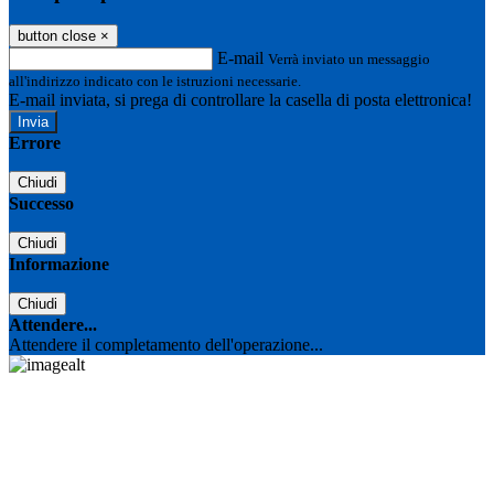
button close
×
E-mail
Verrà inviato un messaggio
all'indirizzo indicato con le istruzioni necessarie.
E-mail inviata, si prega di controllare la casella di posta elettronica!
Errore
Chiudi
Successo
Chiudi
Informazione
Chiudi
Attendere...
Attendere il completamento dell'operazione...