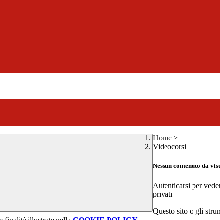
Home
>
Videocorsi
Nessun contenuto da vis
Autenticarsi per vede
privati
Questo sito o gli stru
 finalità illustrate nella
COOKIE POLICY
.