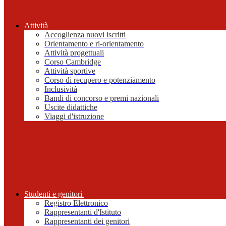
Attività
Accoglienza nuovi iscritti
Orientamento e ri-orientamento
Attività progettuali
Corso Cambridge
Attività sportive
Corso di recupero e potenziamento
Inclusività
Bandi di concorso e premi nazionali
Uscite didattiche
Viaggi d'istruzione
Studenti e genitori
Registro Elettronico
Rappresentanti d'Istituto
Rappresentanti dei genitori