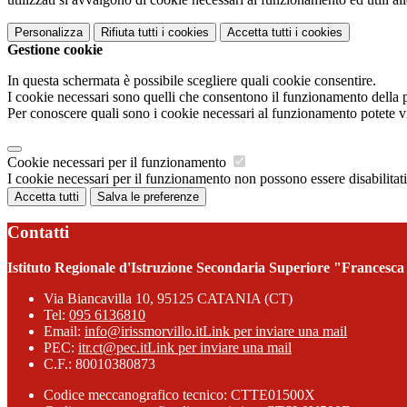
Personalizza
Rifiuta tutti
i cookies
Accetta tutti
i cookies
Gestione cookie
In questa schermata è possibile scegliere quali cookie consentire.
I cookie necessari sono quelli che consentono il funzionamento della pi
Per conoscere quali sono i cookie necessari al funzionamento potete v
Cookie necessari per il funzionamento
I cookie necessari per il funzionamento non possono essere disabilitati.
Accetta tutti
Salva le preferenze
Contatti
Istituto Regionale d'Istruzione Secondaria Superiore "Francesca
Via Biancavilla 10, 95125 CATANIA (CT)
Tel:
095 6136810
Email:
info@irissmorvillo.it
Link per inviare una mail
PEC:
itr.ct@pec.it
Link per inviare una mail
C.F.: 80010380873
Codice meccanografico tecnico: CTTE01500X