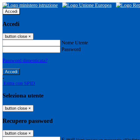
Accedi
Accedi
button close
×
Nome Utente
Password
Password dimenticata?
-
Entra con SPID
Seleziona utente
button close
×
Recupero password
button close
×
E-mail
Verrà inviato un messaggio all'indirizz