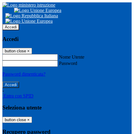
Accedi
Accedi
button close
×
Nome Utente
Password
Password dimenticata?
-
Entra con SPID
Seleziona utente
button close
×
Recupero password