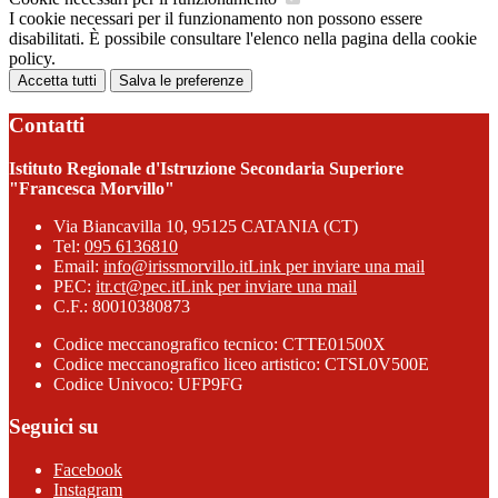
I cookie necessari per il funzionamento non possono essere
disabilitati. È possibile consultare l'elenco nella pagina della cookie
policy.
Accetta tutti
Salva le preferenze
Contatti
Istituto Regionale d'Istruzione Secondaria Superiore
"Francesca Morvillo"
Via Biancavilla 10, 95125 CATANIA (CT)
Tel:
095 6136810
Email:
info@irissmorvillo.it
Link per inviare una mail
PEC:
itr.ct@pec.it
Link per inviare una mail
C.F.: 80010380873
Codice meccanografico tecnico: CTTE01500X
Codice meccanografico liceo artistico: CTSL0V500E
Codice Univoco: UFP9FG
Seguici su
Facebook
Instagram