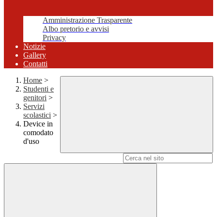
Amministrazione Trasparente
Albo pretorio e avvisi
Privacy
Notizie
Gallery
Contatti
Home
>
Studenti e
genitori
>
Servizi
scolastici
>
Device in
comodato
d'uso
Campo di ricerca per le pagine del sito