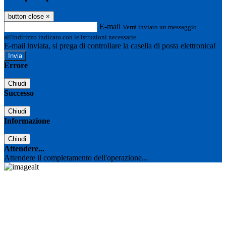
button close
×
E-mail
Verrà inviato un messaggio
all'indirizzo indicato con le istruzioni necessarie.
E-mail inviata, si prega di controllare la casella di posta elettronica!
Errore
Chiudi
Successo
Chiudi
Informazione
Chiudi
Attendere...
Attendere il completamento dell'operazione...