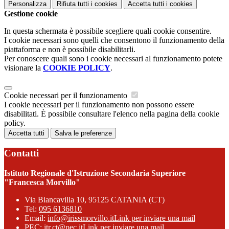
Personalizza
Rifiuta tutti
i cookies
Accetta tutti
i cookies
Gestione cookie
In questa schermata è possibile scegliere quali cookie consentire.
I cookie necessari sono quelli che consentono il funzionamento della
piattaforma e non è possibile disabilitarli.
Per conoscere quali sono i cookie necessari al funzionamento potete
visionare la
COOKIE POLICY
.
Cookie necessari per il funzionamento
I cookie necessari per il funzionamento non possono essere
disabilitati. È possibile consultare l'elenco nella pagina della cookie
policy.
Accetta tutti
Salva le preferenze
Contatti
Istituto Regionale d'Istruzione Secondaria Superiore
"Francesca Morvillo"
Via Biancavilla 10, 95125 CATANIA (CT)
Tel:
095 6136810
Email:
info@irissmorvillo.it
Link per inviare una mail
PEC:
itr.ct@pec.it
Link per inviare una mail