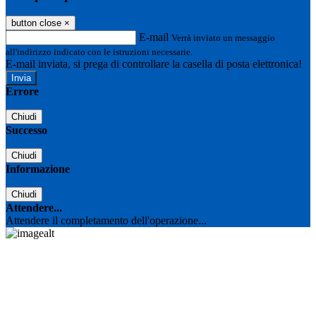
button close
×
E-mail
Verrà inviato un messaggio
all'indirizzo indicato con le istruzioni necessarie.
E-mail inviata, si prega di controllare la casella di posta elettronica!
Errore
Chiudi
Successo
Chiudi
Informazione
Chiudi
Attendere...
Attendere il completamento dell'operazione...