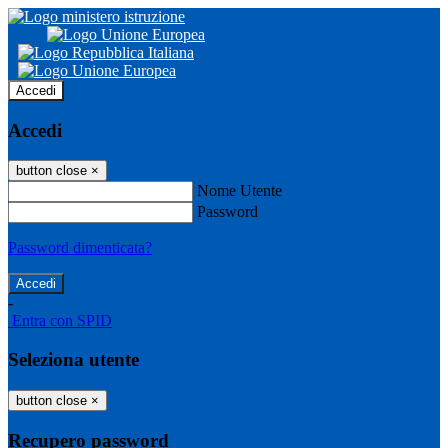
Accedi
Accedi
button close
×
Nome Utente
Password
Password dimenticata?
-
Entra con SPID
Seleziona utente
button close
×
Recupero password