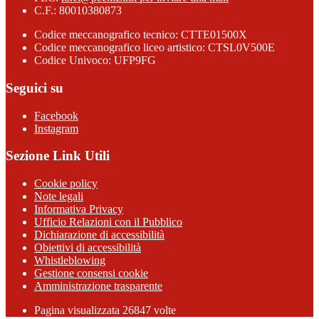
C.F.: 80010380873
Codice meccanografico tecnico: CTTE01500X
Codice meccanografico liceo artistico: CTSL0V500E
Codice Univoco: UFP9FG
Seguici su
Facebook
Instagram
Sezione Link Utili
Cookie policy
Note legali
Informativa Privacy
Ufficio Relazioni con il Pubblico
Dichiarazione di accessibilità
Obiettivi di accessibilità
Whistleblowing
Gestione consensi cookie
Amministrazione trasparente
Pagina visualizzata
26847
volte