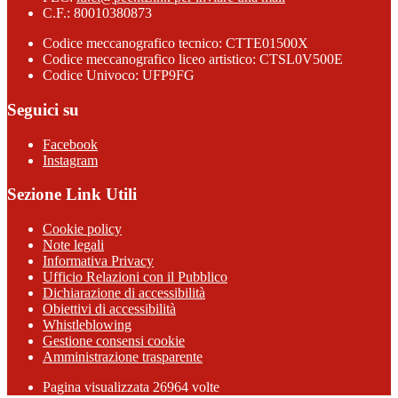
C.F.: 80010380873
Codice meccanografico tecnico: CTTE01500X
Codice meccanografico liceo artistico: CTSL0V500E
Codice Univoco: UFP9FG
Seguici su
Facebook
Instagram
Sezione Link Utili
Cookie policy
Note legali
Informativa Privacy
Ufficio Relazioni con il Pubblico
Dichiarazione di accessibilità
Obiettivi di accessibilità
Whistleblowing
Gestione consensi cookie
Amministrazione trasparente
Pagina visualizzata
26964
volte