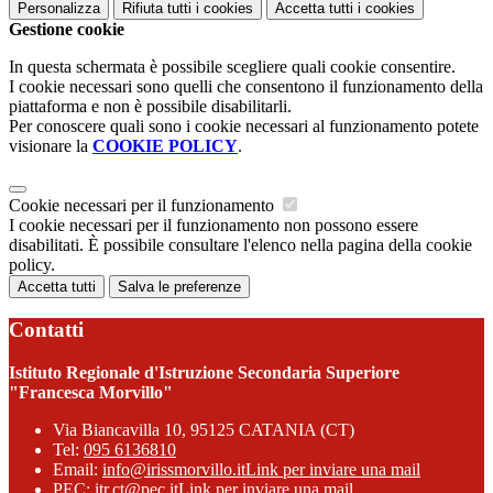
Personalizza
Rifiuta tutti
i cookies
Accetta tutti
i cookies
Gestione cookie
In questa schermata è possibile scegliere quali cookie consentire.
I cookie necessari sono quelli che consentono il funzionamento della
piattaforma e non è possibile disabilitarli.
Per conoscere quali sono i cookie necessari al funzionamento potete
visionare la
COOKIE POLICY
.
Cookie necessari per il funzionamento
I cookie necessari per il funzionamento non possono essere
disabilitati. È possibile consultare l'elenco nella pagina della cookie
policy.
Accetta tutti
Salva le preferenze
Contatti
Istituto Regionale d'Istruzione Secondaria Superiore
"Francesca Morvillo"
Via Biancavilla 10, 95125 CATANIA (CT)
Tel:
095 6136810
Email:
info@irissmorvillo.it
Link per inviare una mail
PEC:
itr.ct@pec.it
Link per inviare una mail