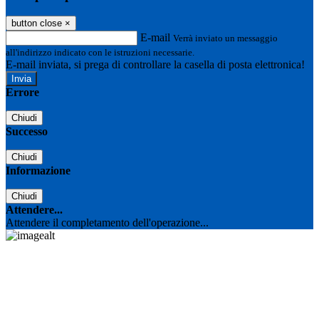
button close
×
E-mail
Verrà inviato un messaggio
all'indirizzo indicato con le istruzioni necessarie.
E-mail inviata, si prega di controllare la casella di posta elettronica!
Errore
Chiudi
Successo
Chiudi
Informazione
Chiudi
Attendere...
Attendere il completamento dell'operazione...