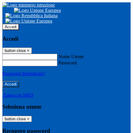
Accedi
Accedi
button close
×
Nome Utente
Password
Password dimenticata?
-
Entra con SPID
Seleziona utente
button close
×
Recupero password