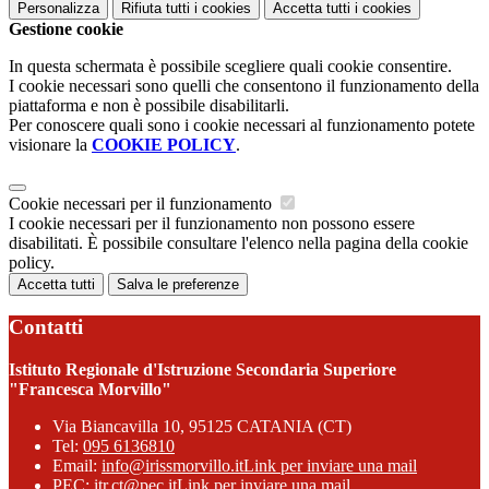
Personalizza
Rifiuta tutti
i cookies
Accetta tutti
i cookies
Gestione cookie
In questa schermata è possibile scegliere quali cookie consentire.
I cookie necessari sono quelli che consentono il funzionamento della
piattaforma e non è possibile disabilitarli.
Per conoscere quali sono i cookie necessari al funzionamento potete
visionare la
COOKIE POLICY
.
Cookie necessari per il funzionamento
I cookie necessari per il funzionamento non possono essere
disabilitati. È possibile consultare l'elenco nella pagina della cookie
policy.
Accetta tutti
Salva le preferenze
Contatti
Istituto Regionale d'Istruzione Secondaria Superiore
"Francesca Morvillo"
Via Biancavilla 10, 95125 CATANIA (CT)
Tel:
095 6136810
Email:
info@irissmorvillo.it
Link per inviare una mail
PEC:
itr.ct@pec.it
Link per inviare una mail