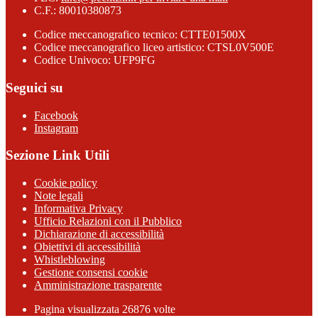
C.F.: 80010380873
Codice meccanografico tecnico: CTTE01500X
Codice meccanografico liceo artistico: CTSL0V500E
Codice Univoco: UFP9FG
Seguici su
Facebook
Instagram
Sezione Link Utili
Cookie policy
Note legali
Informativa Privacy
Ufficio Relazioni con il Pubblico
Dichiarazione di accessibilità
Obiettivi di accessibilità
Whistleblowing
Gestione consensi cookie
Amministrazione trasparente
Pagina visualizzata
26876
volte