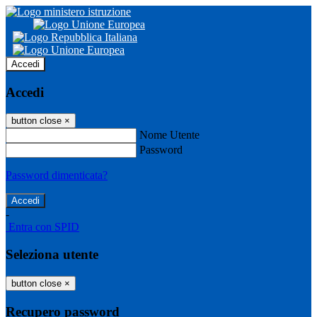
Accedi
Accedi
button close
×
Nome Utente
Password
Password dimenticata?
-
Entra con SPID
Seleziona utente
button close
×
Recupero password