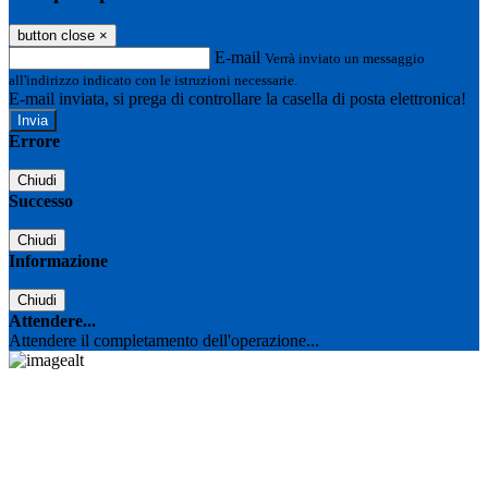
button close
×
E-mail
Verrà inviato un messaggio
all'indirizzo indicato con le istruzioni necessarie.
E-mail inviata, si prega di controllare la casella di posta elettronica!
Errore
Chiudi
Successo
Chiudi
Informazione
Chiudi
Attendere...
Attendere il completamento dell'operazione...