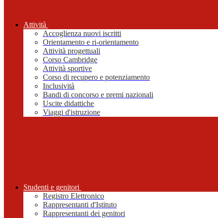
Attività
Accoglienza nuovi iscritti
Orientamento e ri-orientamento
Attività progettuali
Corso Cambridge
Attività sportive
Corso di recupero e potenziamento
Inclusività
Bandi di concorso e premi nazionali
Uscite didattiche
Viaggi d'istruzione
Studenti e genitori
Registro Elettronico
Rappresentanti d'Istituto
Rappresentanti dei genitori