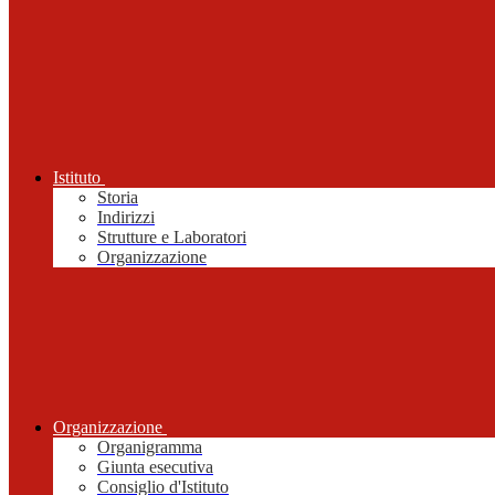
Istituto
Storia
Indirizzi
Strutture e Laboratori
Organizzazione
Organizzazione
Organigramma
Giunta esecutiva
Consiglio d'Istituto