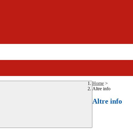
Home
>
Altre info
Altre info