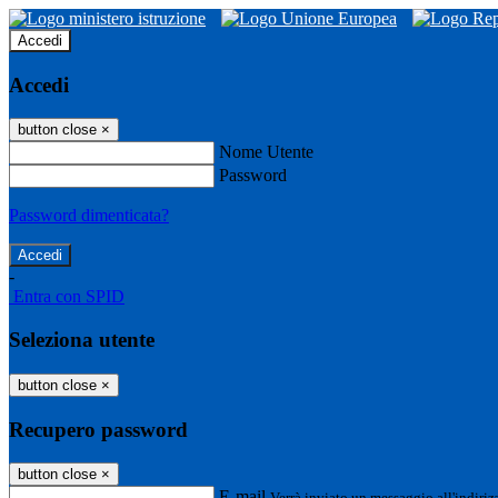
Accedi
Accedi
button close
×
Nome Utente
Password
Password dimenticata?
-
Entra con SPID
Seleziona utente
button close
×
Recupero password
button close
×
E-mail
Verrà inviato un messaggio all'indirizz