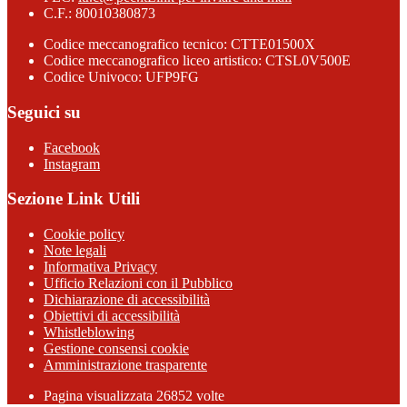
C.F.: 80010380873
Codice meccanografico tecnico: CTTE01500X
Codice meccanografico liceo artistico: CTSL0V500E
Codice Univoco: UFP9FG
Seguici su
Facebook
Instagram
Sezione Link Utili
Cookie policy
Note legali
Informativa Privacy
Ufficio Relazioni con il Pubblico
Dichiarazione di accessibilità
Obiettivi di accessibilità
Whistleblowing
Gestione consensi cookie
Amministrazione trasparente
Pagina visualizzata
26852
volte