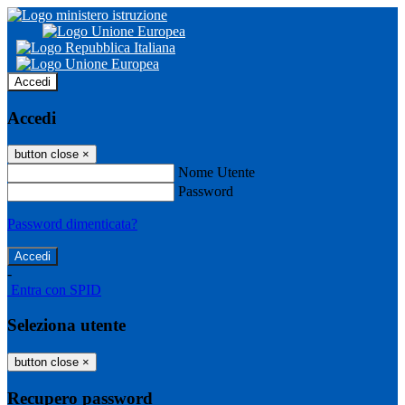
Accedi
Accedi
button close
×
Nome Utente
Password
Password dimenticata?
-
Entra con SPID
Seleziona utente
button close
×
Recupero password