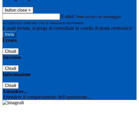
button close
×
E-mail
Verrà inviato un messaggio
all'indirizzo indicato con le istruzioni necessarie.
E-mail inviata, si prega di controllare la casella di posta elettronica!
Errore
Chiudi
Successo
Chiudi
Informazione
Chiudi
Attendere...
Attendere il completamento dell'operazione...