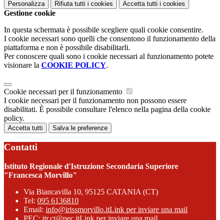
Personalizza
Rifiuta tutti
i cookies
Accetta tutti
i cookies
Gestione cookie
In questa schermata è possibile scegliere quali cookie consentire.
I cookie necessari sono quelli che consentono il funzionamento della
piattaforma e non è possibile disabilitarli.
Per conoscere quali sono i cookie necessari al funzionamento potete
visionare la
COOKIE POLICY
.
Cookie necessari per il funzionamento
I cookie necessari per il funzionamento non possono essere
disabilitati. È possibile consultare l'elenco nella pagina della cookie
policy.
Accetta tutti
Salva le preferenze
Contatti
Istituto Regionale d'Istruzione Secondaria Superiore
"Francesca Morvillo"
Via Biancavilla 10, 95125 CATANIA (CT)
Tel:
095 6136810
Email:
info@irissmorvillo.it
Link per inviare una mail
PEC:
itr.ct@pec.it
Link per inviare una mail