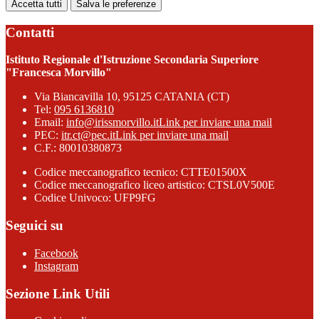
Accetta tutti
Salva le preferenze
Contatti
Istituto Regionale d'Istruzione Secondaria Superiore
"Francesca Morvillo"
Via Biancavilla 10, 95125 CATANIA (CT)
Tel:
095 6136810
Email:
info@irissmorvillo.it
Link per inviare una mail
PEC:
itr.ct@pec.it
Link per inviare una mail
C.F.: 80010380873
Codice meccanografico tecnico: CTTE01500X
Codice meccanografico liceo artistico: CTSL0V500E
Codice Univoco: UFP9FG
Seguici su
Facebook
Instagram
Sezione Link Utili