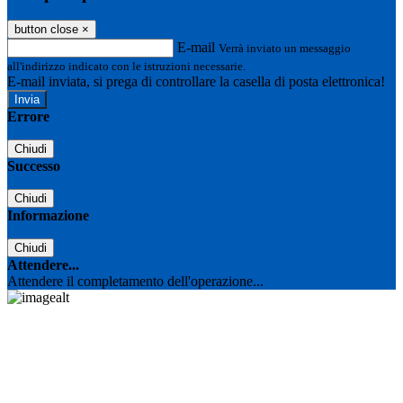
button close
×
E-mail
Verrà inviato un messaggio
all'indirizzo indicato con le istruzioni necessarie.
E-mail inviata, si prega di controllare la casella di posta elettronica!
Errore
Chiudi
Successo
Chiudi
Informazione
Chiudi
Attendere...
Attendere il completamento dell'operazione...