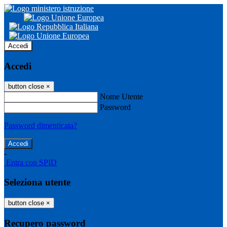
Accedi
Accedi
button close
×
Nome Utente
Password
Password dimenticata?
-
Entra con SPID
Seleziona utente
button close
×
Recupero password