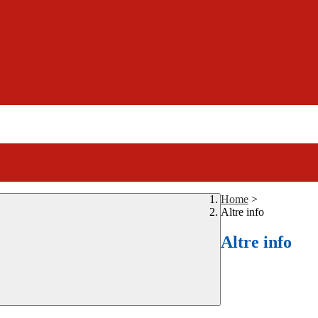
Home
>
Altre info
Altre info