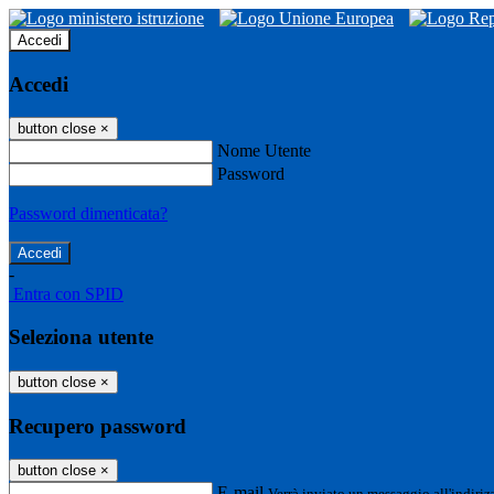
Accedi
Accedi
button close
×
Nome Utente
Password
Password dimenticata?
-
Entra con SPID
Seleziona utente
button close
×
Recupero password
button close
×
E-mail
Verrà inviato un messaggio all'indirizz