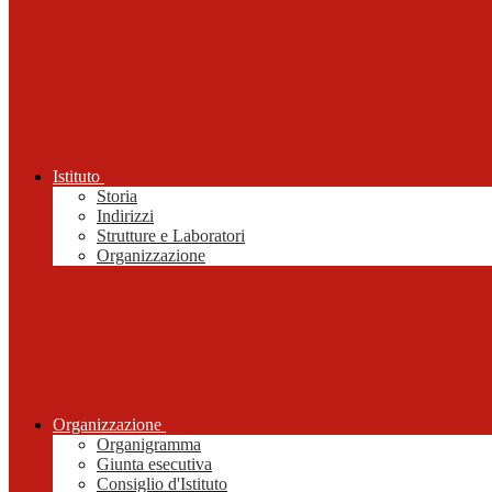
Istituto
Storia
Indirizzi
Strutture e Laboratori
Organizzazione
Organizzazione
Organigramma
Giunta esecutiva
Consiglio d'Istituto