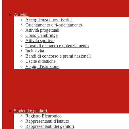
Attività
Accoglienza nuovi iscritti
Orientamento e ri-orientamento
Attività progettuali
Corso Cambridge
Attività sportive
Corso di recupero e potenziamento
Inclusività
Bandi di concorso e premi nazionali
Uscite didattiche
Viaggi d'istruzione
Studenti e genitori
Registro Elettronico
Rappresentanti d'Istituto
Rappresentanti dei genitori