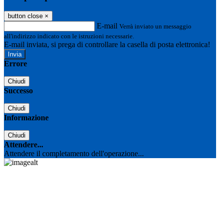
button close
×
E-mail
Verrà inviato un messaggio
all'indirizzo indicato con le istruzioni necessarie.
E-mail inviata, si prega di controllare la casella di posta elettronica!
Errore
Chiudi
Successo
Chiudi
Informazione
Chiudi
Attendere...
Attendere il completamento dell'operazione...