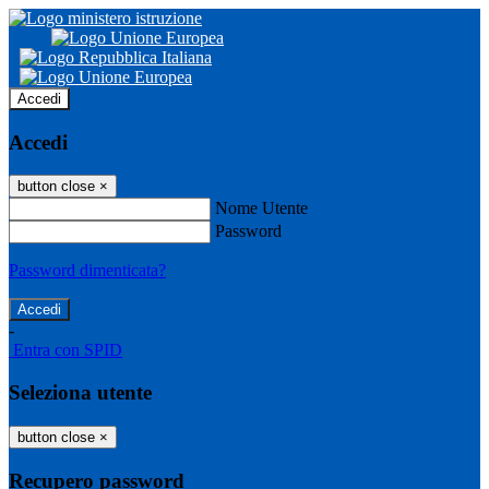
Accedi
Accedi
button close
×
Nome Utente
Password
Password dimenticata?
-
Entra con SPID
Seleziona utente
button close
×
Recupero password