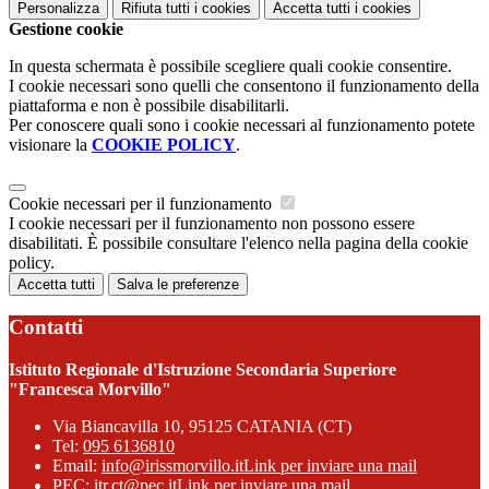
Personalizza
Rifiuta tutti
i cookies
Accetta tutti
i cookies
Gestione cookie
In questa schermata è possibile scegliere quali cookie consentire.
I cookie necessari sono quelli che consentono il funzionamento della
piattaforma e non è possibile disabilitarli.
Per conoscere quali sono i cookie necessari al funzionamento potete
visionare la
COOKIE POLICY
.
Cookie necessari per il funzionamento
I cookie necessari per il funzionamento non possono essere
disabilitati. È possibile consultare l'elenco nella pagina della cookie
policy.
Accetta tutti
Salva le preferenze
Contatti
Istituto Regionale d'Istruzione Secondaria Superiore
"Francesca Morvillo"
Via Biancavilla 10, 95125 CATANIA (CT)
Tel:
095 6136810
Email:
info@irissmorvillo.it
Link per inviare una mail
PEC:
itr.ct@pec.it
Link per inviare una mail