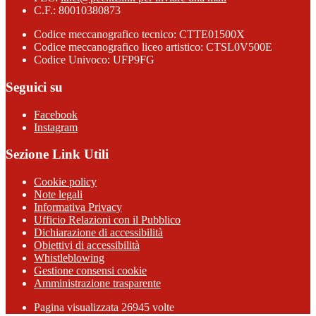
C.F.: 80010380873
Codice meccanografico tecnico: CTTE01500X
Codice meccanografico liceo artistico: CTSL0V500E
Codice Univoco: UFP9FG
Seguici su
Facebook
Instagram
Sezione Link Utili
Cookie policy
Note legali
Informativa Privacy
Ufficio Relazioni con il Pubblico
Dichiarazione di accessibilità
Obiettivi di accessibilità
Whistleblowing
Gestione consensi cookie
Amministrazione trasparente
Pagina visualizzata
26945
volte